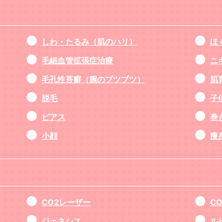
しわ・たるみ（肌のハリ）
ほ
毛細血管拡張症治療
ニ
毛孔性苔癬（腕のブツブツ）
肌
脱毛
子
ピアス
巻
小顔
痩
CO2レーザー
C
ジェネシス
ル