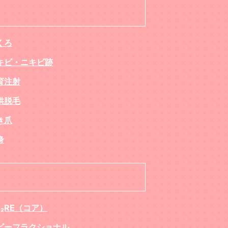
くろ
キビ・ニキビ跡
育注射
供脱毛
き爪
身
O₂RE（コア）
ビーフラクショナル