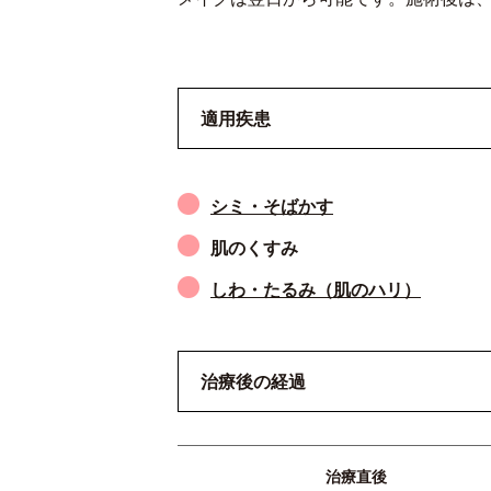
適用疾患
シミ・そばかす
肌のくすみ
しわ・たるみ（肌のハリ）
治療後の経過
治療直後