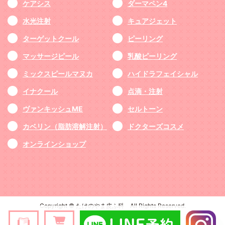
ケアシス
ダーマペン4
水光注射
キュアジェット
ターゲットクール
ピーリング
マッサージピール
乳酸ピーリング
ミックスピールマヌカ
ハイドラフェイシャル
イナクール
点滴・注射
ヴァンキッシュME
セルトーン
カベリン（脂肪溶解注射）
ドクターズコスメ
オンラインショップ
Copyright © たけのやま皮ふ科 All Rights Reserved.