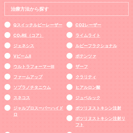
治療方法から探す
Qスイッチルビーレーザー
CO2レーザー
CO₂RE（コア）
ライムライト
ジェネシス
ルビーフラクショナル
VビームII
ポテンツァ
ウルトラフォーマーIII
ザーフ
ファームアップ
クラリティ
ソプラノチタニウム
ヒアルロン酸
スネコス
ジュベルック
ジャルプロスーパーハイド
ボツリヌストキシン注射
ロ
ボツリヌストキシン注射リ
フト