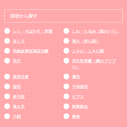
症状から探す
シミ・そばかす・肝斑
しわ・たるみ（肌のハリ）
ほくろ
酒さ（赤ら顔）
毛細血管拡張症治療
ニキビ・ニキビ跡
毛穴
毛孔性苔癬（腕のブツブ
ツ）
肌育注射
薄毛
脱毛
子供脱毛
多汗症
ピアス
巻き爪
刺青除去
小顔
痩身