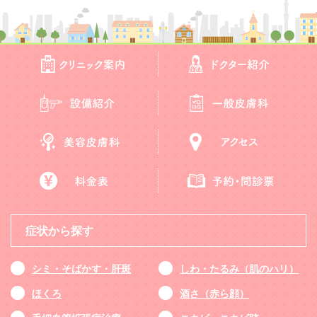
症状から探す
シミ・そばかす・肝斑
しわ・たるみ（肌のハリ）
ほくろ
酒さ（赤ら顔）