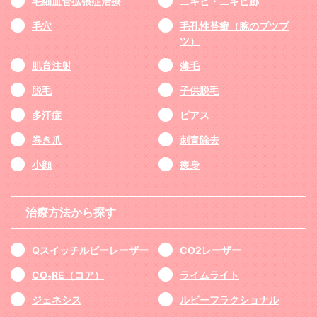
毛細血管拡張症治療
ニキビ・ニキビ跡
毛穴
毛孔性苔癬（腕のブツブ
ツ）
肌育注射
薄毛
脱毛
子供脱毛
多汗症
ピアス
巻き爪
刺青除去
小顔
痩身
治療方法から探す
Qスイッチルビーレーザー
CO2レーザー
CO₂RE（コア）
ライムライト
ジェネシス
ルビーフラクショナル