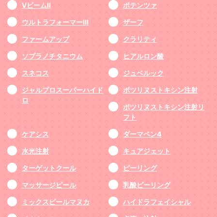
VビームII
ポテンツァ
ウルトラフォーマーIII
ザーフ
ファームアップ
クラリティ
ソプラノチタニウム
ヒアルロン酸
スネコス
ジュベルック
ジャルプロスーパーハイド
ボツリヌストキシン注射
ロ
ボツリヌストキシン注射リ
フト
ケアシス
ダーマペン4
水光注射
キュアジェット
ターゲットクール
ピーリング
マッサージピール
乳酸ピーリング
ミックスピールマヌカ
ハイドラフェイシャル