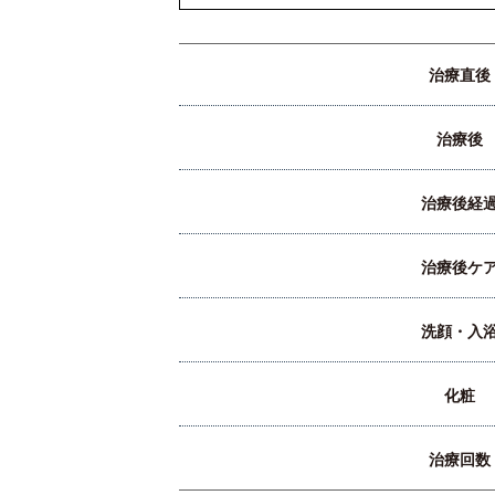
治療直後
治療後
治療後経
治療後ケ
洗顔・入
化粧
治療回数